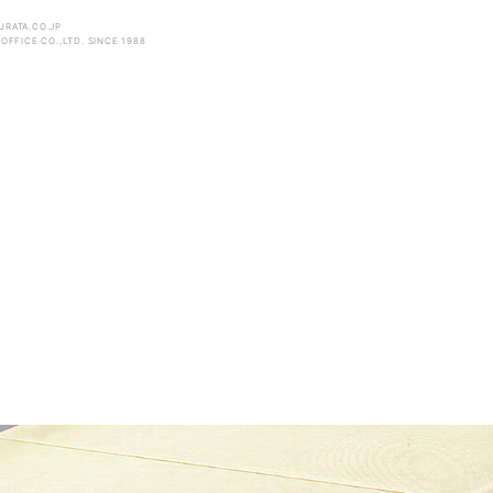
RATA.CO.JP
OFFICE CO.,LTD. SINCE 1988