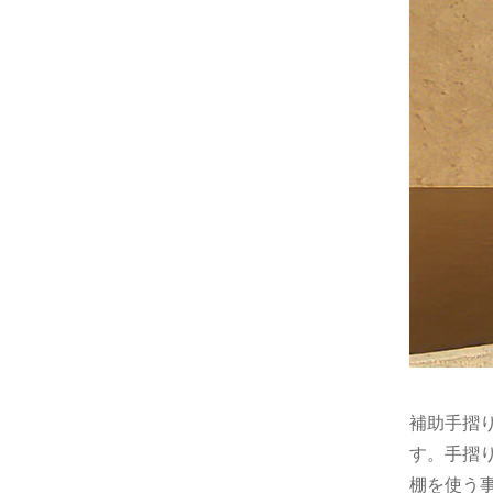
補助手摺
す。手摺
棚を使う