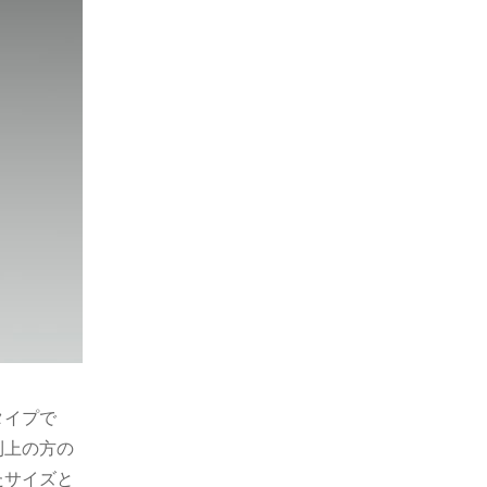
タイプで
則上の方の
たサイズと