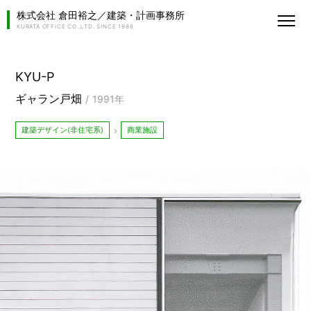
株式会社 倉田裕之／建築・計画事務所
KURATA OFFICE CO.,LTD. SINCE 1988
KYU-P
ギャラン戸畑
1991年
建築デザイン(非住宅系)
商業施設