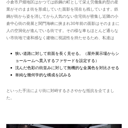
小倉市戸畑地区はかつては鉄鋼の町として栄え労働集約型の産
業がそのまま街を形成していた面影を現在も残しています。鉄
鋼が街から姿を消してから人気のない住宅街が密集し近隣の小
倉中心街の発展と関門海峡に挟まれ30年前の面影はそのままに
人の空洞化が進んでいる街です。その様な車もほとんど通らな
い市街地で違和感なく建物に視認性を持たせるため、私達は
狭い道路に対して前面を長く見せる。（屋外展示場からシ
ョールームへ貫入するファサードを設定する）
沈んだ色彩の街並みに対して無機的な金属色を対比させる
単純な幾何学的な構成を試みる
といった手法により街に対峙するささやかな抵抗を企てまし
た。