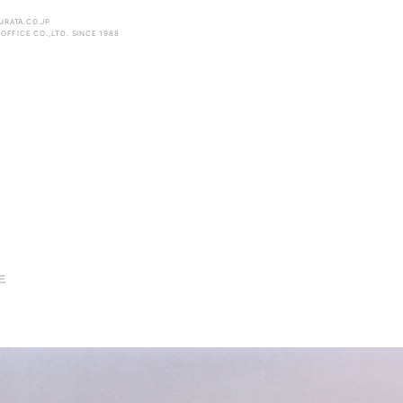
RATA.CO.JP
OFFICE CO.,LTD. SINCE 1988
年