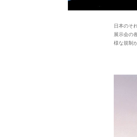
日本のそ
展示会の
様な規制