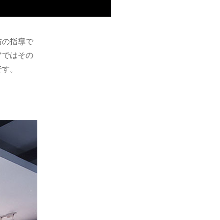
防の指導で
アではその
です。